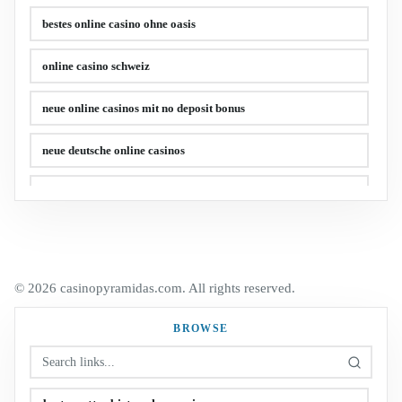
bestes online casino ohne oasis
online casino schweiz
neue online casinos mit no deposit bonus
neue deutsche online casinos
krypto casinos
sportwetten österreich
casinos ohne limit
© 2026 casinopyramidas.com. All rights reserved.
online casino ohne verifizierung
BROWSE
online casino ohne verifizierung