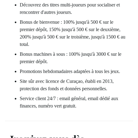
Découvrez des titres multi-joueurs pour socialiser et
rencontrer d'autres joueurs.
Bonus de bienvenue : 100% jusqu'à 500 € sur le
premier dépôt, 150% jusqu'à 500 € sur le deuxième,
200% jusqu'à 500 € sur le troisième, jusqu'à 1500 € au
total.
Bonus machines à sous : 100% jusqu'à 3000 € sur le
premier dépôt.
Promotions hebdomadaires adaptées à tous les jeux.
Site sûr avec licence de Curaçao, établi en 2013,
protection des fonds et données personnelles.
Service client 24/7 : email général, email dédié aux
finances, numéro vert gratuit.