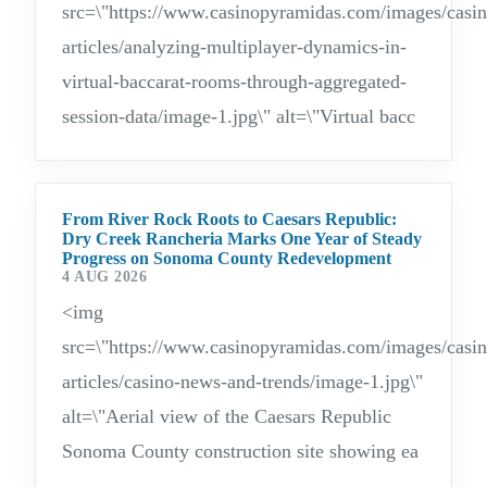
src=\"https://www.casinopyramidas.com/images/casi
articles/analyzing-multiplayer-dynamics-in-
virtual-baccarat-rooms-through-aggregated-
session-data/image-1.jpg\" alt=\"Virtual bacc
From River Rock Roots to Caesars Republic:
Dry Creek Rancheria Marks One Year of Steady
Progress on Sonoma County Redevelopment
4 AUG 2026
<img
src=\"https://www.casinopyramidas.com/images/casi
articles/casino-news-and-trends/image-1.jpg\"
alt=\"Aerial view of the Caesars Republic
Sonoma County construction site showing ea