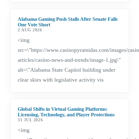
Alabama Gaming Push Stalls After Senate Falls
One Vote Short
2 AUG 2026
<img
src=\"https://www.casinopyramidas.com/images/casi
articles/casino-news-and-trends/image-1.jpg\"
alt=\"Alabama State Capitol building under
clear skies with legislative activity vis
Global Shifts in Virtual Gaming Platforms:
Licensing, Technology, and Player Protections
31 JUL 2026
<img