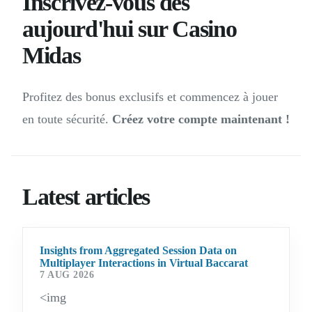
Inscrivez-vous dès
aujourd'hui sur Casino
Midas
Profitez des bonus exclusifs et commencez à jouer
en toute sécurité.
Créez votre compte maintenant !
Latest articles
Insights from Aggregated Session Data on
Multiplayer Interactions in Virtual Baccarat
7 AUG 2026
<img